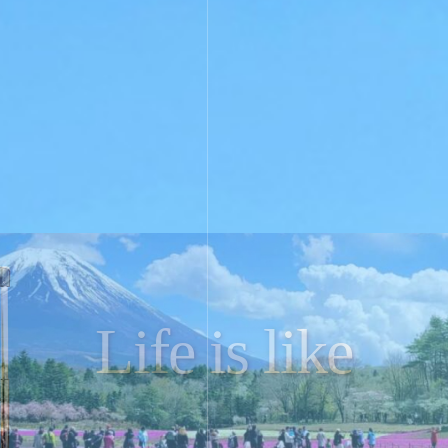
。
We ar
We ar
ぐ。
Life is like
Life is like
とりに
相談は
次の旅で
t
t
出をつくる。
う旅づくり。
ンパスへ。
夢を叶える。