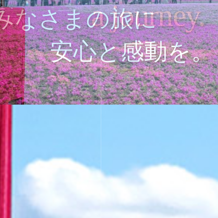
a journey.
a journey.
みなさまの旅に
安心と感動を。