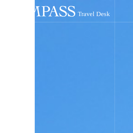
コ
ナ
ン
ビ
テ
ゲ
ン
ー
ツ
シ
へ
ョ
ス
ン
キ
に
ッ
移
プ
動