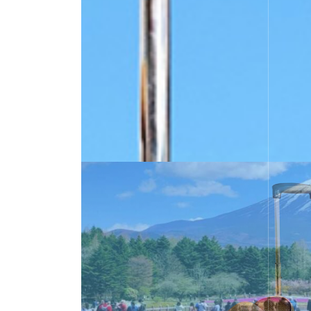
楽しむ
安ら
ひとりひ
旅のご
思い
寄り添
コ